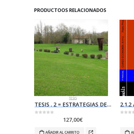
PRODUCTOOS RELACIONADOS
TESIS
PREDIMENSIONADO DE COSTES TESIS .1 Pedro PINA Ruiz LECTURA DEFENSA Powerpoint
TESIS . 2 = ESTRATEGIAS DE INTERVENCIÓN SOBRE LAS PATOLOGÍAS ORIGINADAS POR LOS PLANES GENERALES DE ORDENACIÓN URBANÍSTICA . Autor : Pedro Pina Ruiz
0
out of 5
0
out 
127,00
€
AÑADIR AL CARRITO
A