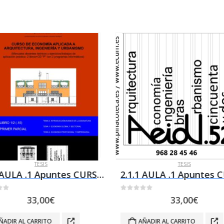
TESIS
TESIS
2.1.2 AULA .1 Apuntes CURSO ECONOMIA APLICADA (A+I+U) = TEMAS 3 + 4 + 5 (2º parcial)
of 5
0
out of 5
33,00
€
33,00
€
ÑADIR AL CARRITO
AÑADIR AL CARRITO