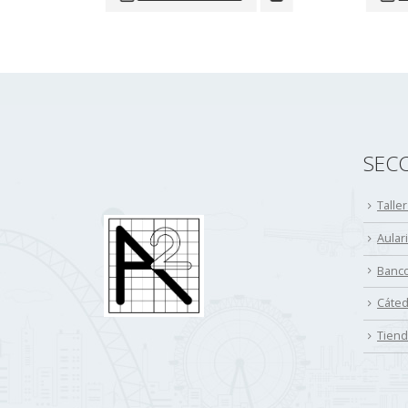
SEC
Talle
Aulari
Banco
Cáted
Tien