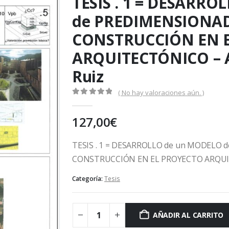
TESIS . 1 = DESARR
de PREDIMENSIONAD
CONSTRUCCIÓN EN 
ARQUITECTÓNICO – Au
Ruiz
( No hay valoraciones aún. )
0
out of 5
127,00
€
TESIS . 1 = DESARROLLO de un MODELO
CONSTRUCCIÓN EN EL PROYECTO ARQUITE
Categoría:
Tesis
AÑADIR AL CARRITO