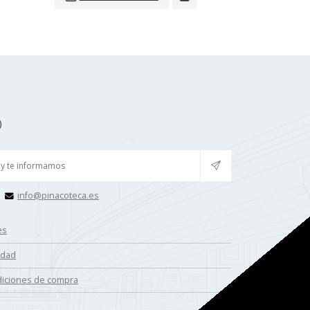
O
info@pinacoteca.es
es
cidad
ndiciones de compra