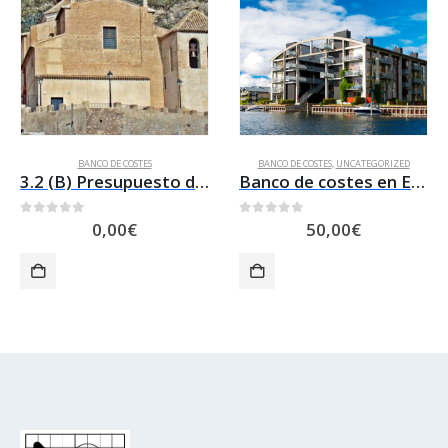
BANCO DE COSTES
BANCO DE COSTES
,
UNCATEGORIZED
3.2 (B) Presupuesto de RESTAURACION DE LA ERMITA DEL CARMEN DE MULA
Banco de costes en España continental e insular ECCUM.10 (2023 + 1ºsemestre 2024) y ADENDA a ECCUM.10 con 10 hojas de calculo ejemplos de aplicación practica
0
out of 5
0
out of 5
0,00
€
50,00
€