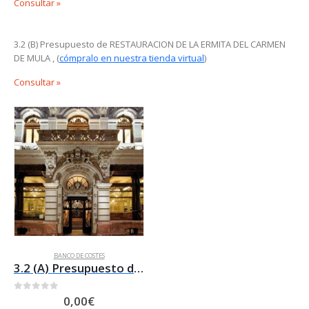
Consultar
»
3.2 (B) Presupuesto de RESTAURACION DE LA ERMITA DEL CARMEN
DE MULA , (
cómpralo en nuestra tienda virtual
)
Consultar
»
BANCO DE COSTES
3.2 (A) Presupuesto de RESTAURACIÓN del CASINO DE MURCIA
0
out of 5
0,00
€